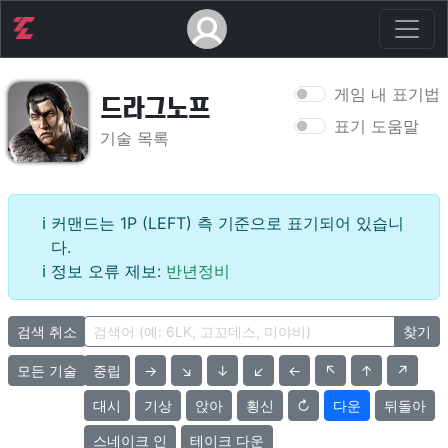
게임 내 표기법
드라그노프
표기 도움말
기술 목록
커맨드는 1P (LEFT) 측 기준으로 표기되어 있습니
다.
정보 오류 제보:
반년정비
검색 취소
찾기
모든 기술
중립
→
↘
↓
↙
←
↖
↑
↗
대시
기상
앉아
횡신
↻
다운
뒤돌아
스네이크 인
테이크 다운