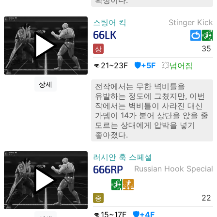
확정이다.
스팅어 킥
Stinger Kick
66LK
35
상
👊21
~23
F
🛡️+5F
넘어짐
상세
전작에서는 무한 벽비틀을
유발하는 정도에 그쳤지만, 이번
작에서는 벽비틀이 사라진 대신
가뎀이 14가 붙어 상단을 앉을 줄
모르는 상대에게 압박을 넣기
좋아졌다.
러시안 훅 스페셜
666RP
Russian Hook Special
22
중
👊15
~17
F
🛡️+4F