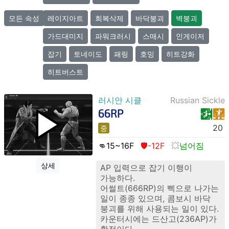
모든 속성
레이지아트
회복삭제
바닥붕괴
벽붕괴
가드대미지
파워크러시
스매시
인게이저
잡기
토네이도
패링
호밍
히트강화
히트버스트
러시안 시클
Russian Sickle
66RP
20
중
👊15
~16
F
🛡️-12F
넘어짐
상세
AP 입력으로 잡기 이행이
가능하다.
어썰트(666RP)의 삑으로 나가는
일이 종종 있으며, 콤보시 바닥
붕괴를 위해 사용되는 일이 있다.
카운터시에는 드산고(236AP)가