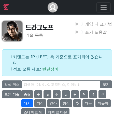
게임 내 표기법
드라그노프
표기 도움말
기술 목록
커맨드는 1P (LEFT) 측 기준으로 표기되어 있습니
다.
정보 오류 제보:
반년정비
검색 취소
찾기
모든 기술
중립
→
↘
↓
↙
←
↖
↑
↗
대시
기상
앉아
횡신
↻
다운
뒤돌아
스네이크 인
테이크 다운