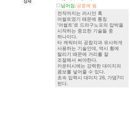
상세
넘어짐
공중에 뜸
전작까지는 러시안 훅
어썰트였기 때문에 통칭
'어썰트'로 드라구노프의 압박을
시작하는 중요한 기술들 중
하나이다.
타 캐릭터의 공참각과 유사하게
사용하는 기술인데, 역시 횡에
털리기 때문에 거리를 잘
조절해서 써야한다.
카운터시에는 강력한 대미지의
콤보를 넣어줄 수 있다.
초속 입력시 대미지 26, 가댐7이
된다.