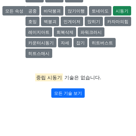
모든 속성
공중
바닥붕괴
앉기이행
토네이도
시동기
호밍
벽붕괴
인게이저
앉히기
카자마의힘
레이지아트
회복삭제
파워크러시
카운터시동기
자세
잡기
히트버스트
히트스매시
중립 시동기
기술은 없습니다.
모든 기술 보기