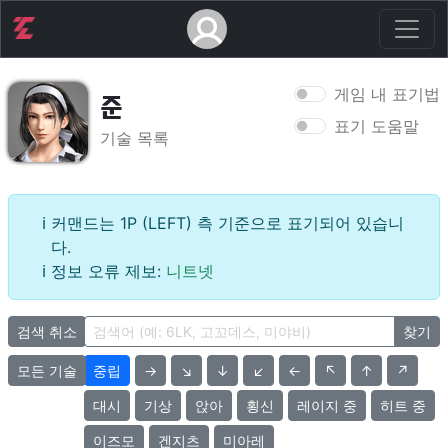
게임 내 표기법
준
표기 도움말
기술 목록
커맨드는 1P (LEFT) 측 기준으로 표기되어 있습니
다.
정보 오류 제보:
니트넷
검색 취소
찾기
모든 기술
중립
→
↘
↓
↙
←
↖
↑
↗
대시
기상
앉아
횡신
레이지 중
히트 중
이즈모
겐지츠
미아레