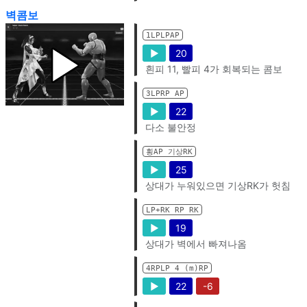
벽콤보
1LPLPAP
▶
20
흰피 11, 빨피 4가 회복되는 콤보
3LPRP AP
▶
22
다소 불안정
횡AP 기상RK
▶
25
상대가 누워있으면 기상RK가 헛침
LP+RK RP RK
▶
19
상대가 벽에서 빠져나옴
4RPLP 4 (m)RP
▶
22
-6