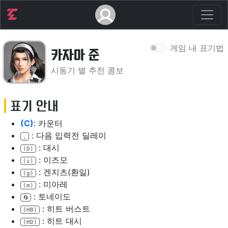
게임 내 표기법
카자마 준
시동기 별 추천 콤보
표기 안내
(C)
: 카운터
: 다음 입력전 딜레이
,
: 대시
(D)
: 이즈모
(i)
: 겐지츠(환일)
(g)
: 미아레
(m)
: 토네이도
🔄️
: 히트 버스트
(HB)
: 히트 대시
(HD)