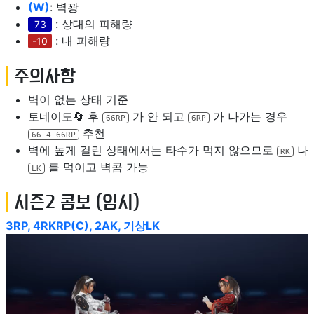
(W)
: 벽꽝
: 상대의 피해량
73
: 내 피해량
-10
주의사항
벽이 없는 상태 기준
토네이도🔄️ 후
가 안 되고
가 나가는 경우
66RP
6RP
추천
66 4 66RP
벽에 높게 걸린 상태에서는 타수가 먹지 않으므로
나
RK
를 먹이고 벽콤 가능
LK
시즌2 콤보 (임시)
3RP, 4RKRP(C), 2AK, 기상LK