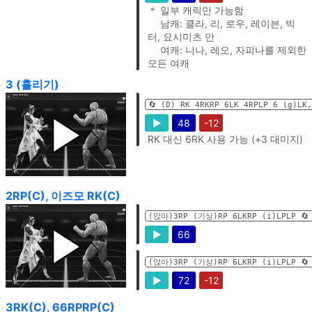
＊ 일부 캐릭만 가능함
남캐: 클라, 리, 로우, 레이븐, 빅
터, 요시미츠 만
여캐: 니나, 레오, 자피나를 제외한
모든 여캐
3 (흘리기)
🔄️ (D) RK 4RKRP 6LK 4RPLP 6 (g)LK
▶
48
-12
RK 대신 6RK 사용 가능 (+3 대미지)
2RP(C), 이즈모 RK(C)
(앉아)3RP (기상)RP 6LKRP (i)LPLP 🔄️
▶
66
(앉아)3RP (기상)RP 6LKRP (i)LPLP 🔄️
▶
72
-12
3RK(C), 66RPRP(C)