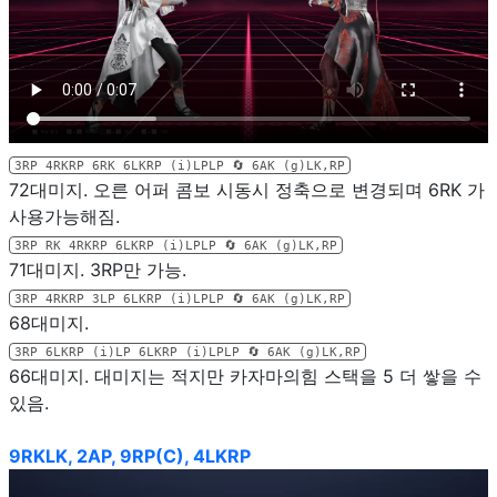
3RP 4RKRP 6RK 6LKRP (i)LPLP 🔄️ 6AK (g)LK,RP
72대미지. 오른 어퍼 콤보 시동시 정축으로 변경되며 6RK 가
사용가능해짐.
3RP RK 4RKRP 6LKRP (i)LPLP 🔄️ 6AK (g)LK,RP
71대미지. 3RP만 가능.
3RP 4RKRP 3LP 6LKRP (i)LPLP 🔄️ 6AK (g)LK,RP
68대미지.
3RP 6LKRP (i)LP 6LKRP (i)LPLP 🔄️ 6AK (g)LK,RP
66대미지. 대미지는 적지만 카자마의힘 스택을 5 더 쌓을 수
있음.
9RKLK, 2AP, 9RP(C), 4LKRP