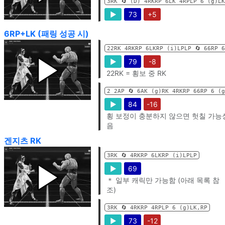
3RK 🔄️ (D) 4RKRP 6LK 4RPLP 6 (g)L
▶
73
+5
6RP+LK (패링 성공 시)
22RK 4RKRP 6LKRP (i)LPLP 🔄️ 66RP 
▶
79
-8
22RK = 횡보 중 RK
2 2AP 🔄️ 6AK (g)RK 4RKRP 66RP 6 (
▶
84
-16
횡 보정이 충분하지 않으면 헛칠 가능
음
겐지츠 RK
3RK 🔄️ 4RKRP 6LKRP (i)LPLP
▶
69
＊ 일부 캐릭만 가능함 (아래 목록 참
조)
3RK 🔄️ 4RKRP 4RPLP 6 (g)LK,RP
▶
73
-12