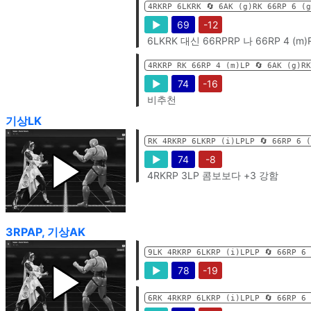
4RKRP 6LKRK 🔄️ 6AK (g)RK 66RP 6 (
▶
69
-12
6LKRK 대신 66RPRP 나 66RP 4 (m
4RKRP RK 66RP 4 (m)LP 🔄️ 6AK (g)R
▶
74
-16
비추천
기상LK
RK 4RKRP 6LKRP (i)LPLP 🔄️ 66RP 6 
▶
74
-8
4RKRP 3LP 콤보보다 +3 강함
3RPAP, 기상AK
9LK 4RKRP 6LKRP (i)LPLP 🔄️ 66RP 6
▶
78
-19
6RK 4RKRP 6LKRP (i)LPLP 🔄️ 66RP 6