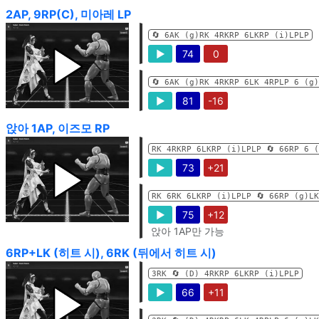
2AP, 9RP(C), 미아레 LP
🔄️ 6AK (g)RK 4RKRP 6LKRP (i)LPLP
▶
74
0
🔄️ 6AK (g)RK 4RKRP 6LK 4RPLP 6 (g
▶
81
-16
앉아 1AP, 이즈모 RP
RK 4RKRP 6LKRP (i)LPLP 🔄️ 66RP 6 
▶
73
+21
RK 6RK 6LKRP (i)LPLP 🔄️ 66RP (g)L
▶
75
+12
앉아 1AP만 가능
6RP+LK (히트 시), 6RK (뒤에서 히트 시)
3RK 🔄️ (D) 4RKRP 6LKRP (i)LPLP
▶
66
+11