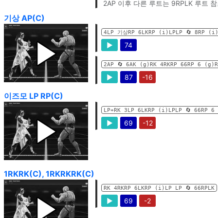
2AP 이후 다른 루트는 9RPLK 루트 
기상 AP(C)
4LP 기상RP 6LKRP (i)LPLP 🔄️ 8RP (i
▶
74
2AP 🔄️ 6AK (g)RK 4RKRP 66RP 6 (g)
▶
87
-16
이즈모 LP RP(C)
LP+RK 3LP 6LKRP (i)LPLP 🔄️ 66RP 6
▶
69
-12
1RKRK(C), 1RKRKRK(C)
RK 4RKRP 6LKRP (i)LP LP 🔄️ 66RPLK
▶
69
-2