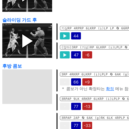
슬라이딩 가드 후
기상RP 4RPRP 6LKRP (i)LP LP 🔄️ 66R
▶
44
(앉아)3RP (기상)RP 6LKRP (i)LPLP 🔄️
▶
47
-6
후방 콤보
3RP 4RKRP 6LKRP (i)LPLP 🔄️ 6AK (g
-
66
+9
＊ 콤보가 아닌 확정타는
확정
메뉴 참
3RPAP 9LK 4RKRP 6LKRP (i)LPLP 🔄️ 
-
77
-13
3RPAP 2AP 🔄️ 6AK (g)RK 6LK 4RPLP 
-
77
-33