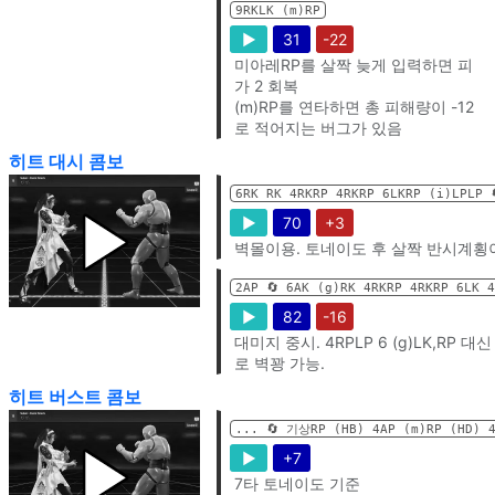
9RKLK (m)RP
▶
31
-22
미아레RP를 살짝 늦게 입력하면 피
가 2 회복
(m)RP를 연타하면 총 피해량이 -12
로 적어지는 버그가 있음
히트 대시 콤보
6RK RK 4RKRP 4RKRP 6LKRP (i)LPLP 
▶
70
+3
벽몰이용. 토네이도 후 살짝 반시계횡이
2AP 🔄️ 6AK (g)RK 4RKRP 4RKRP 6LK 
▶
82
-16
대미지 중시. 4RPLP 6 (g)LK,RP 대
로 벽꽝 가능.
히트 버스트 콤보
... 🔄️ 기상RP (HB) 4AP (m)RP (HD) 
▶
+7
7타 토네이도 기준