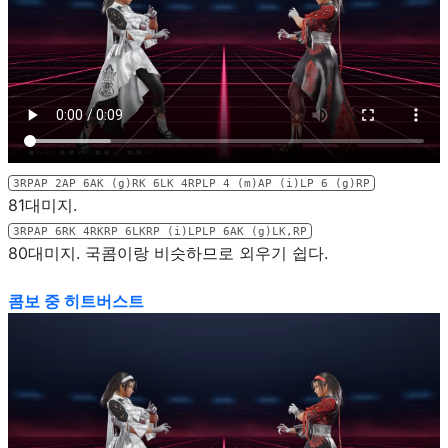
3RPAP 2AP 6AK (g)RK 6LK 4RPLP 4 (m)AP (i)LP 6 (g)RP
81대미지.
3RPAP 6RK 4RKRP 6LKRP (i)LPLP 6AK (g)LK,RP
80대미지. 국콤이랑 비슷하므로 외우기 쉽다.
콤보 중 히트버스트