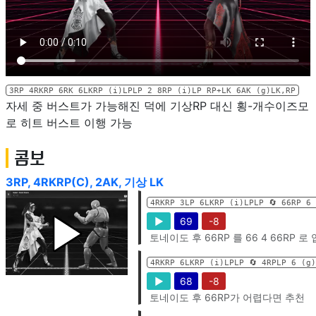
3RP 4RKRP 6RK 6LKRP (i)LPLP 2 8RP (i)LP RP+LK 6AK (g)LK,RP
자세 중 버스트가 가능해진 덕에 기상RP 대신 횡-개수이즈모
로 히트 버스트 이행 가능
콤보
3RP, 4RKRP(C), 2AK, 기상 LK
4RKRP 3LP 6LKRP (i)LPLP 🔄️ 66RP 6
▶
69
-8
토네이도 후 66RP 를 66 4 66RP 
4RKRP 6LKRP (i)LPLP 🔄️ 4RPLP 6 (g
▶
68
-8
토네이도 후 66RP가 어렵다면 추천