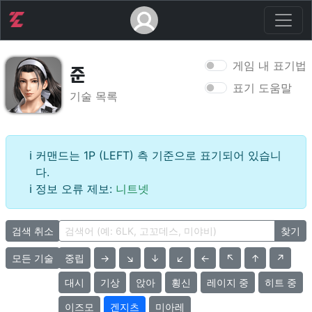
게임 내 표기법
준
표기 도움말
기술 목록
커맨드는 1P (LEFT) 측 기준으로 표기되어 있습니
다.
정보 오류 제보:
니트넷
검색 취소
찾기
모든 기술
중립
→
↘
↓
↙
←
↖
↑
↗
대시
기상
앉아
횡신
레이지 중
히트 중
이즈모
겐지츠
미아레