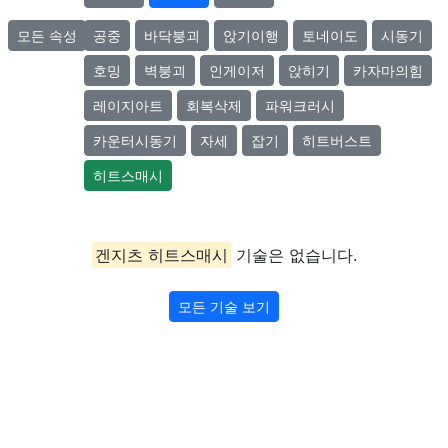
모든 속성
공중
바닥붕괴
앉기이행
토네이도
시동기
호밍
벽붕괴
인게이저
앉히기
카자마의힘
레이지아트
회복삭제
파워크러시
카운터시동기
자세
잡기
히트버스트
히트스매시
겐지츠 히트스매시
기술은 없습니다.
모든 기술 보기