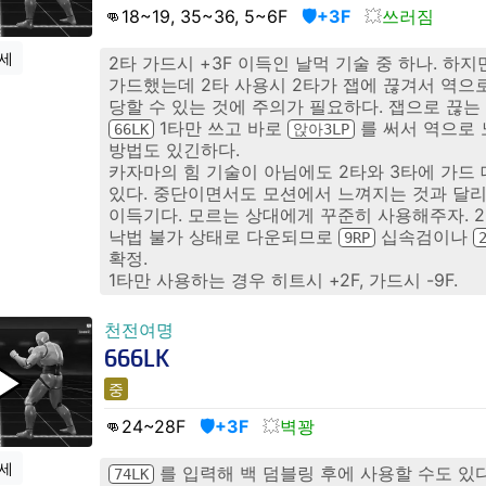
👊18
~19, 35~36, 5~6
F
🛡️+3F
쓰러짐
세
2타 가드시 +3F 이득인 날먹 기술 중 하나. 하지
가드했는데 2타 사용시 2타가 잽에 끊겨서 역으
당할 수 있는 것에 주의가 필요하다. 잽으로 끊
1타만 쓰고 바로
를 써서 역으로
66LK
앉아3LP
방법도 있긴하다.
카자마의 힘 기술이 아님에도 2타와 3타에 가드
있다. 중단이면서도 모션에서 느껴지는 것과 달리 
이득기다. 모르는 상대에게 꾸준히 사용해주자. 
낙법 불가 상태로 다운되므로
십속검이나
9RP
확정.
1타만 사용하는 경우 히트시 +2F, 가드시 -9F.
천전여명
666LK
중
👊24
~28
F
🛡️+3F
벽꽝
세
를 입력해 백 덤블링 후에 사용할 수도 있
74LK