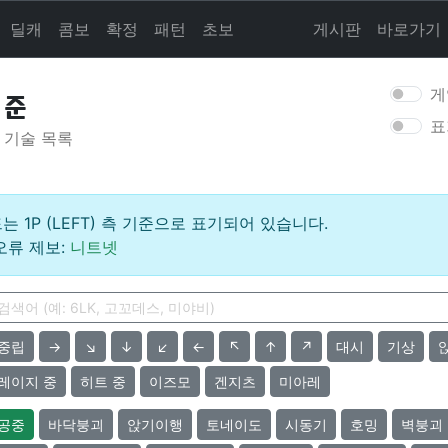
딜캐
콤보
확정
패턴
초보
게시판
바로가기
게
준
표
기술 목록
는 1P (LEFT) 측 기준으로 표기되어 있습니다.
오류 제보:
니트넷
중립
→
↘
↓
↙
←
↖
↑
↗
대시
기상
레이지 중
히트 중
이즈모
겐지츠
미아레
공중
바닥붕괴
앉기이행
토네이도
시동기
호밍
벽붕괴