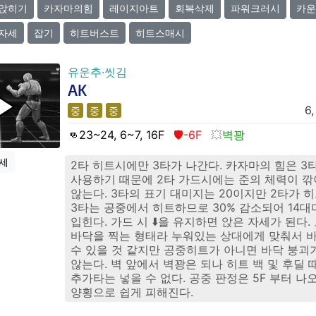
앉히기
카자마의힘
레이지아트
회복삭제
파워크러시
카운
자세
잡기
히트버스트
히트스매시
유운추·씻김
AK
6,
중
중
중
👊23
~24, 6~7, 16
F
🛡️-6F
벽꽝
세
2타 히트시에만 3타가 나간다. 카자마의 힘은 3
사용하기 때문에 2타 가드시에는 준의 체력이 
않는다. 3타의 표기 대미지는 20이지만 2타가 
3타는 공중에서 히트하므로 30% 감소되어 14
입힌다. 가드 시 ⬇️을 유지하면 앉은 자세가 된다.
바닥을 찍는 형태라 누워있는 상대에게 맞춰서 
수 있을 것 같지만 공중히트가 아니면 바닥 붕괴
않는다. 벽 앞에서 벽꽝은 되나 히트 백 및 후딜 
추가타는 넣을 수 없다. 공중 판정은 5F 부터 나
양횡으로 쉽게 피해진다.