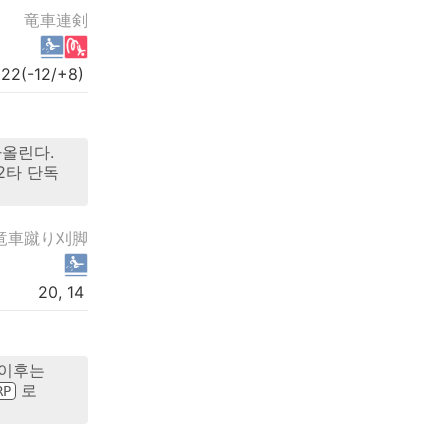
竜車連剣
 22(-12/+8)
아올린다.
2타 단독
竜車蹴り刈脚
20, 14
 이후는
로
RP