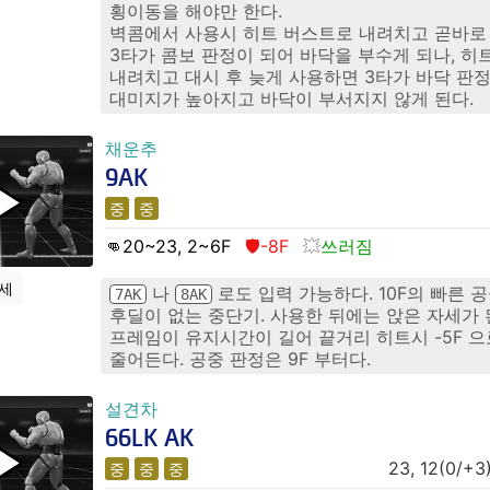
횡이동을 해야만 한다.
벽콤에서 사용시 히트 버스트로 내려치고 곧바로
3타가 콤보 판정이 되어 바닥을 부수게 되나, 히
내려치고 대시 후 늦게 사용하면 3타가 바닥 판
대미지가 높아지고 바닥이 부서지지 않게 된다.
채운추
9AK
중
중
👊20
~23, 2~6
F
🛡️-8F
쓰러짐
세
나
로도 입력 가능하다. 10F의 빠른 
7AK
8AK
후딜이 없는 중단기. 사용한 뒤에는 앉은 자세가 
프레임이 유지시간이 길어 끝거리 히트시 -5F 
줄어든다. 공중 판정은 9F 부터다.
설견차
66LK AK
23, 12(0/+3)
중
중
중