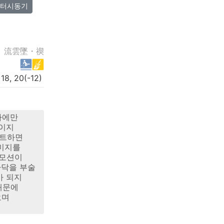
터시동기
流雲墜・禊
 18, 20(-12)
타에만
깎이지
히트하면
대미지를
 모션이
바닥을 부술
가 되지
때문에
오며