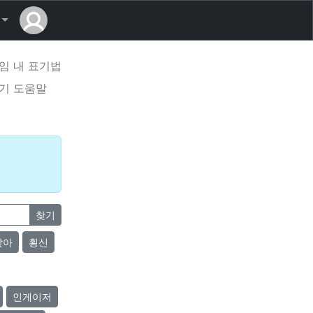
임 내 표기법
기 도움말
찾기
앉아
횡신
인게이저