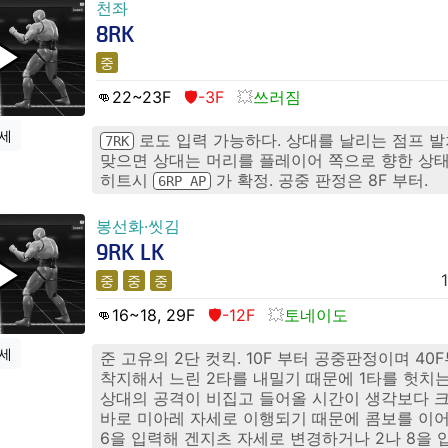
천좌
8RK
중
👊22
~23
F
🛡️-3F
쓰러짐
세
로도 입력 가능하다. 상대를 날리는 점프 발
7RK
맞으면 상대는 머리를 플레이어 쪽으로 향한 상태
히트시
가 확정. 공중 판정은 8F 부터.
6RP AP
봉선화·씻김
9RK LK
1
중
중
중
👊16
~18, 29
F
🛡️-12F
토네이도
세
준 고유의 2단 컷킥. 10F 부터 공중판정이며 40
착지해서 느린 2타를 내밀기 때문에 1타를 헛치
상대의 공격이 비집고 들어올 시간이 생각보다 크
바로 미아레 자세로 이행되기 때문에 콤보를 이
6을 입력해 겐지츠 자세로 변경하거나 2나 8을 