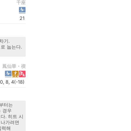
千座
21
차기.
로 눕는다.
鳳仙華・禊
0, 8, 4(-18)
F부터는
는 경우
다. 히트 시
어나가려면
입력해